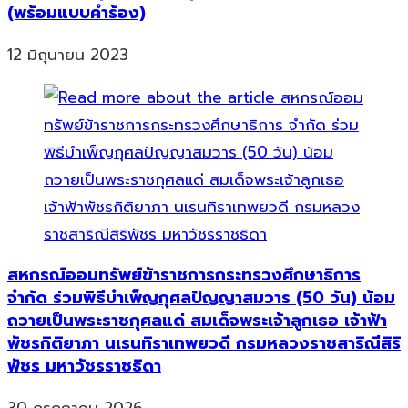
(พร้อมแบบคำร้อง)
12 มิถุนายน 2023
สหกรณ์ออมทรัพย์ข้าราชการกระทรวงศึกษาธิการ
จำกัด ร่วมพิธีบำเพ็ญกุศลปัญญาสมวาร (50 วัน) น้อม
ถวายเป็นพระราชกุศลแด่ สมเด็จพระเจ้าลูกเธอ เจ้าฟ้า
พัชรกิติยาภา นเรนทิราเทพยวดี กรมหลวงราชสาริณีสิริ
พัชร มหาวัชรราชธิดา