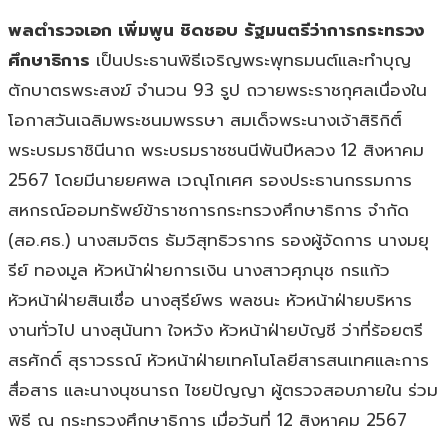
พลตำรวจเอก เพิ่มพูน ชิดชอบ รัฐมนตรีว่าการกระทรวง
ศึกษาธิการ
เป็นประธานพิธีเจริญพระพุทธมนต์และทำบุญ
ตักบาตรพระสงฆ์ จำนวน 93 รูป ถวายพระราชกุศลเนื่องใน
โอกาสวันเฉลิมพระชนมพรรษา สมเด็จพระนางเจ้าสิริกิติ์
พระบรมราชินีนาถ พระบรมราชชนนีพันปีหลวง 12 สิงหาคม
2567 โดยมีนายยศพล เวณุโกเศศ รองประธานกรรมการ
สหกรณ์ออมทรัพย์ข้าราชการกระทรวงศึกษาธิการ จำกัด
(สอ.ศธ.) นางสมจิตร ธัมวิสุทธิวรากร รองผู้จัดการ นางมยุ
รีย์ ทองมูล หัวหน้าฝ่ายการเงิน นางสาวศุภนุช กรแก้ว
หัวหน้าฝ่ายสินเชื่อ นางสุรีย์พร พลชนะ หัวหน้าฝ่ายบริหาร
งานทั่วไป นางสุนันทา ใจหวัง หัวหน้าฝ่ายบัญชี ว่าที่ร้อยตรี
สรศักดิ์ สุราวรรณ์ หัวหน้าฝ่ายเทคโนโลยีสารสนเทศและการ
สื่อสาร และนางนุชนารถ ไชยปัญญา ผู้ตรวจสอบภายใน ร่วม
พิธี ณ กระทรวงศึกษาธิการ เมื่อวันที่ 12 สิงหาคม 2567